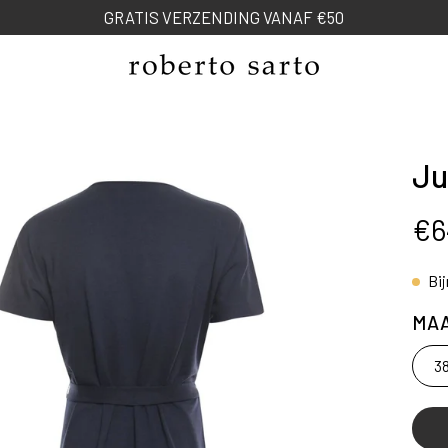
Ju
ng
€6
Bi
MA
3