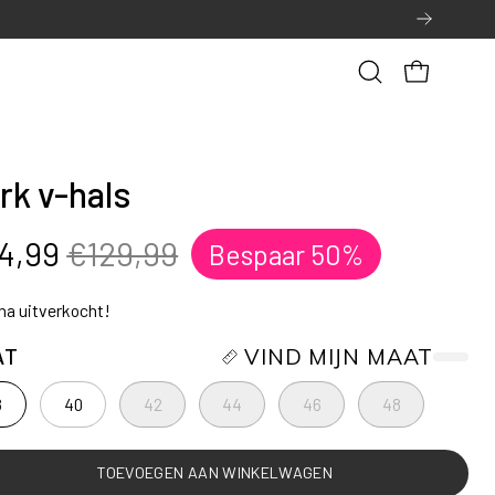
Open
OPEN WINK
zoekbalk
rk v-hals
4,99
€129,99
Bespaar
50%
jna uitverkocht!
AT
VIND MIJN MAAT
8
40
42
44
46
48
TOEVOEGEN AAN WINKELWAGEN