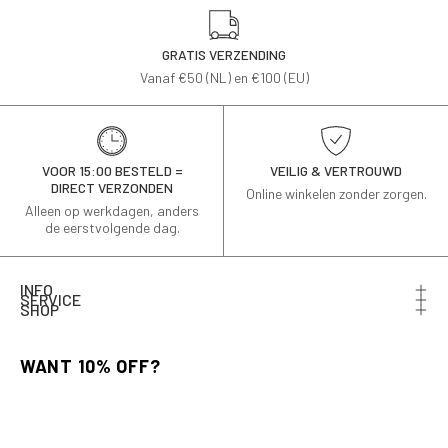
GRATIS VERZENDING
Vanaf €50 (NL) en €100 (EU)
VOOR 15:00 BESTELD =
VEILIG & VERTROUWD
DIRECT VERZONDEN
Online winkelen zonder zorgen.
Alleen op werkdagen, anders
de eerstvolgende dag.
INFO
SERVICE
SHOP
Schrijf je in voor de nieuwsbrief en ontvang 10% korting
op je eerste bestelling.