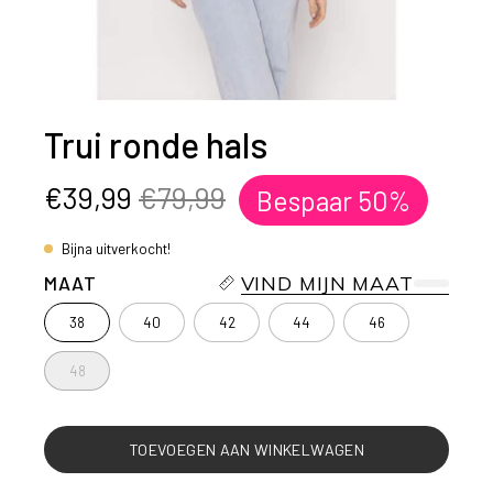
Trui ronde hals
€39,99
€79,99
Bespaar
50%
Bijna uitverkocht!
MAAT
VIND MIJN MAAT
38
40
42
44
46
48
TOEVOEGEN AAN WINKELWAGEN