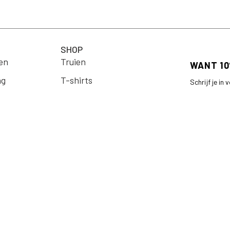
SHOP
en
Truien
ng
T-shirts
Schrijf je in
op je eerste 
Jassen & Blazers
Email
Blouses
arden
Jurken
Rokken
en
Broeken