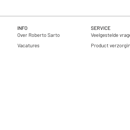
INFO
SERVICE
Over Roberto Sarto
Veelgestelde vrag
Vacatures
Product verzorgi
B2B Portaal
Verzending
Wholesale
Retourneren
Algemene voorwa
Contact
Aankoop herroep