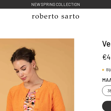
NEW SPRING COLLECTION
Ve
ng
€4
Bi
MA
3