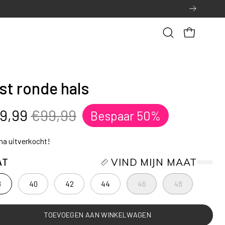
Open
OPEN WINK
zoekbalk
st ronde hals
9,99
€99,99
Bespaar
50%
jna uitverkocht!
AT
VIND MIJN MAAT
8
40
42
44
46
48
TOEVOEGEN AAN WINKELWAGEN