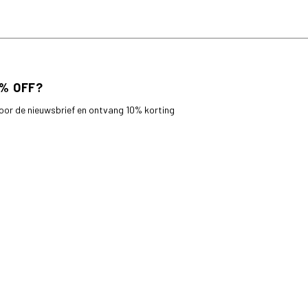
 voor de nieuwsbrief en ontvang 10% korting
bestelling.
AANMELDEN
Land
Nederland (EUR €)
© 2026,
roberto-sarto
.
Powered by
Shopify
.