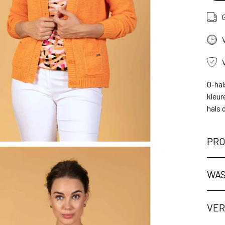
O-hal
kleur
hals 
PRO
ng
WAS
VER