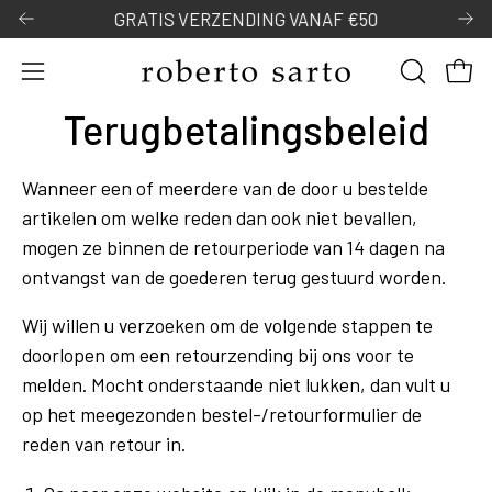
Door
GRATIS VERZENDING VANAF €50
naar
content
Open
OPEN
Open
navigatiemenu
ZOEKBAL
Terugbetalingsbeleid
Wanneer een of meerdere van de door u bestelde
artikelen om welke reden dan ook niet bevallen,
mogen ze binnen de retourperiode van 14 dagen na
ontvangst van de goederen terug gestuurd worden.
Wij willen u verzoeken om de volgende stappen te
doorlopen om een retourzending bij ons voor te
melden. Mocht onderstaande niet lukken, dan vult u
op het meegezonden bestel-/retourformulier de
reden van retour in.