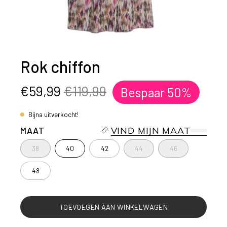
Rok chiffon
€59,99
€119,99
Bespaar
50%
Bijna uitverkocht!
MAAT
VIND MIJN MAAT
38
40
42
44
46
48
TOEVOEGEN AAN WINKELWAGEN