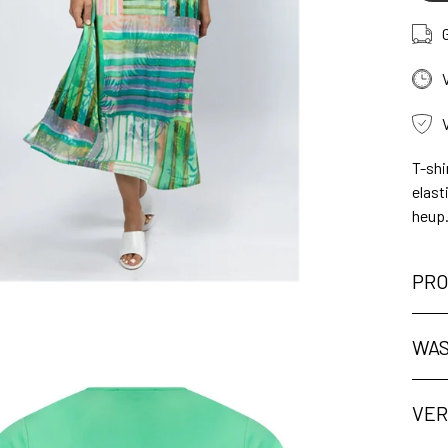
T-shi
elast
heup.
PRO
ng
WAS
VER