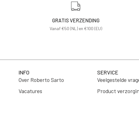
GRATIS VERZENDING
Vanaf €50 (NL) en €100 (EU)
INFO
SERVICE
Over Roberto Sarto
Veelgestelde vrag
Vacatures
Product verzorgi
B2B Portaal
Verzending
Wholesale
Retourneren
Algemene voorwa
Contact