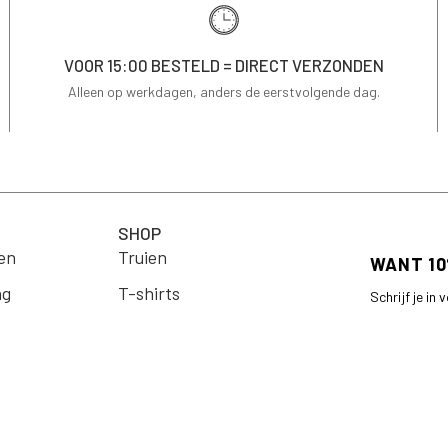
VOOR 15:00 BESTELD = DIRECT VERZONDEN
Alleen op werkdagen, anders de eerstvolgende dag.
SHOP
en
Truien
ng
T-shirts
Schrijf je in
op je eerste 
Jassen & Blazers
Email
Blouses
arden
Jurken
Rokken