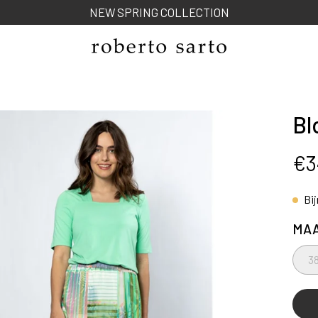
Bl
ng
€3
Bi
MA
3