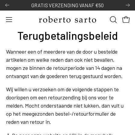
Door
GRATIS VERZENDING VANAF €50
naar
content
Open
OPEN
Open
navigatiemenu
ZOEKBAL
Terugbetalingsbeleid
Wanneer een of meerdere van de door u bestelde
artikelen om welke reden dan ook niet bevallen,
mogen ze binnen de retourperiode van 14 dagen na
ontvangst van de goederen terug gestuurd worden.
Wij willen u verzoeken om de volgende stappen te
doorlopen om een retourzending bij ons voor te
melden. Mocht onderstaande niet lukken, dan vult u
op het meegezonden bestel-/retourformulier de
reden van retour in.