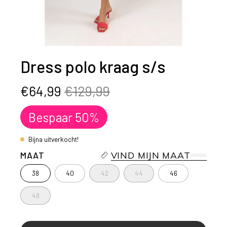
Dress polo kraag s/s
€64,99
€129,99
Bespaar
50%
Bijna uitverkocht!
MAAT
VIND MIJN MAAT
38
40
42
44
46
48