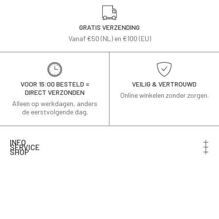
GRATIS VERZENDING
Vanaf €50 (NL) en €100 (EU)
VOOR 15:00 BESTELD =
VEILIG & VERTROUWD
DIRECT VERZONDEN
Online winkelen zonder zorgen.
Alleen op werkdagen, anders
de eerstvolgende dag.
INFO
SERVICE
SHOP
Schrijf je in voor de nieuwsbrief en ontvang 10% korting
op je eerste bestelling.