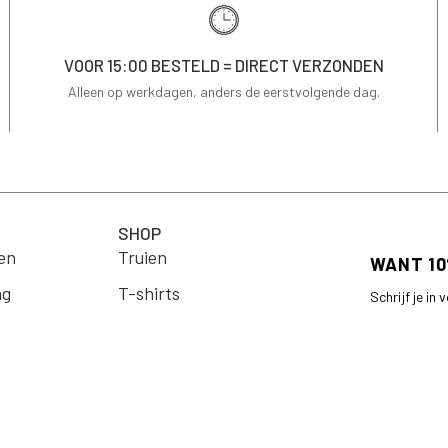
VOOR 15:00 BESTELD = DIRECT VERZONDEN
Alleen op werkdagen, anders de eerstvolgende dag.
SHOP
en
Truien
ng
T-shirts
Schrijf je in
op je eerste 
Jassen & Blazers
Email
Blouses
arden
Jurken
Rokken