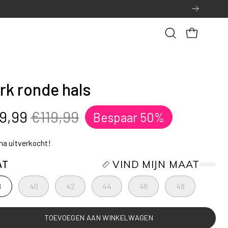
Open
OPEN WINK
zoekbalk
rk ronde hals
9,99
€119,99
Bespaar
50%
jna uitverkocht!
AT
VIND MIJN MAAT
8
40
42
44
46
48
TOEVOEGEN AAN WINKELWAGEN