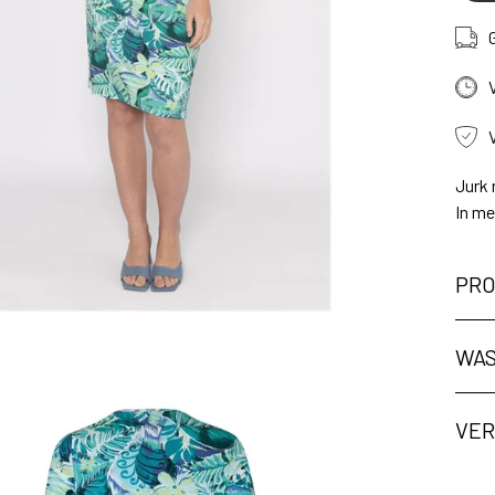
Jurk 
In me
PRO
WAS
ng
VER