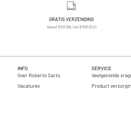
GRATIS VERZENDING
Vanaf €50 (NL) en €100 (EU)
INFO
SERVICE
Over Roberto Sarto
Veelgestelde vrag
Vacatures
Product verzorgi
B2B Portaal
Verzending
Wholesale
Retourneren
Algemene voorwa
Contact