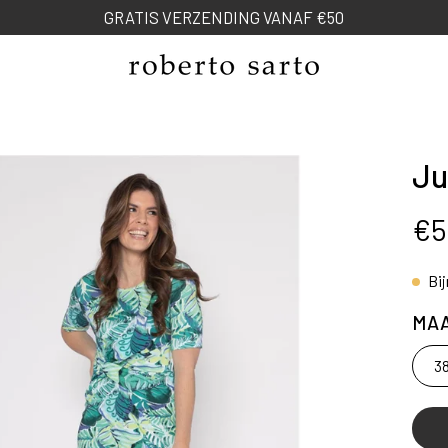
NEW SPRING COLLECTION
Ju
ng
€5
Bi
MA
3