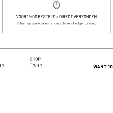
VOOR 15:00 BESTELD = DIRECT VERZONDEN
Alleen op werkdagen, anders de eerstvolgende dag.
SHOP
en
Truien
ng
T-shirts
Schrijf je in
op je eerste 
Jassen & Blazers
Email
Blouses
arden
Jurken
Rokken