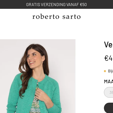
NEW SPRING COLLECTION
Ve
ng
€4
Bi
MA
3