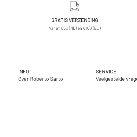
GRATIS VERZENDING
Vanaf €50 (NL) en €100 (EU)
INFO
SERVICE
Over Roberto Sarto
Veelgestelde vrag
Vacatures
Product verzorgi
B2B Portaal
Verzending
Wholesale
Retourneren
Algemene voorwa
Contact