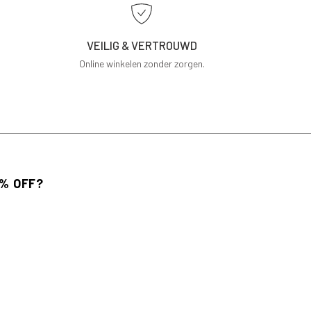
VEILIG & VERTROUWD
Online winkelen zonder zorgen.
 voor de nieuwsbrief en ontvang 10% korting
bestelling.
AANMELDEN