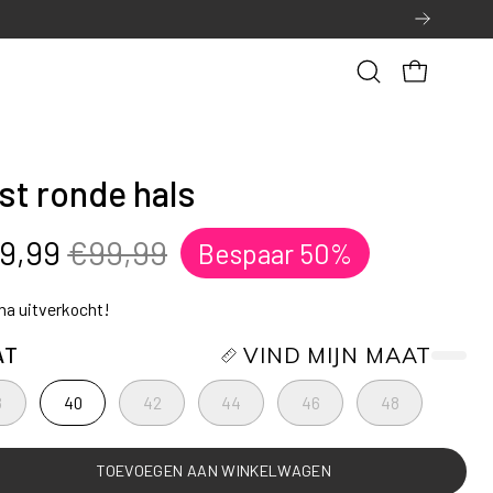
Open
OPEN WINK
zoekbalk
st ronde hals
9,99
€99,99
Bespaar
50%
jna uitverkocht!
AT
VIND MIJN MAAT
8
40
42
44
46
48
TOEVOEGEN AAN WINKELWAGEN