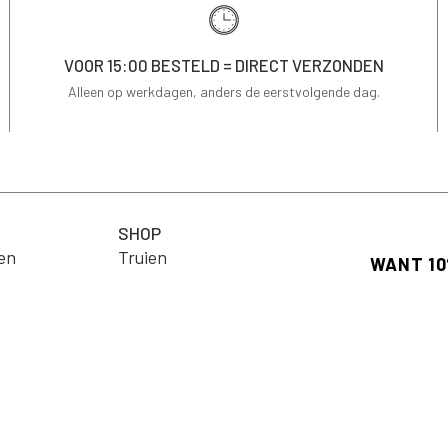
VOOR 15:00 BESTELD = DIRECT VERZONDEN
Alleen op werkdagen, anders de eerstvolgende dag.
SHOP
en
Truien
ng
T-shirts
Schrijf je in
op je eerste 
Jassen & Blazers
Email
Blouses
arden
Jurken
Rokken