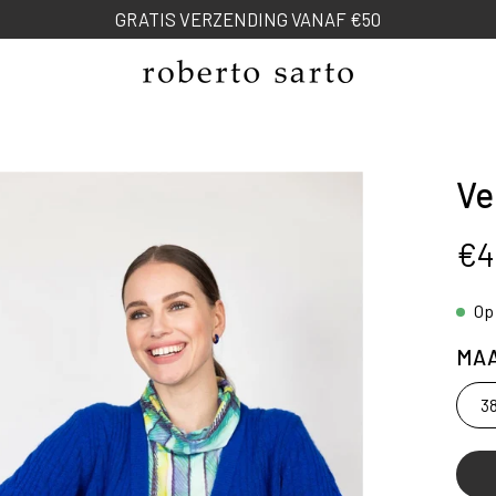
NEW SPRING COLLECTION
Ve
ng
€4
Op
MA
3