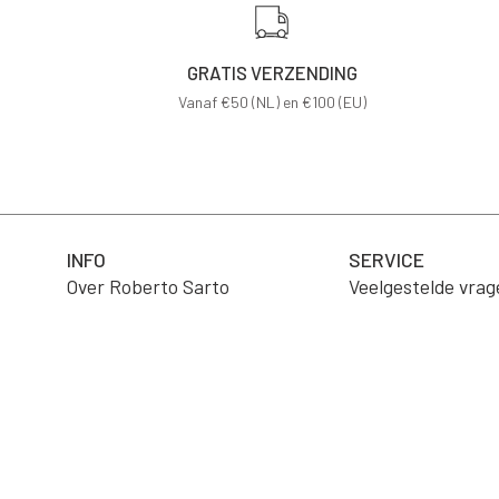
GRATIS VERZENDING
Vanaf €50 (NL) en €100 (EU)
INFO
SERVICE
Over Roberto Sarto
Veelgestelde vrag
Vacatures
Product verzorgi
B2B Portaal
Verzending
Wholesale
Retourneren
Algemene voorwa
Contact