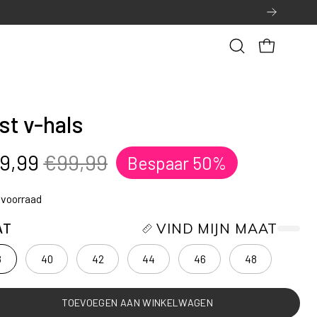
Open
OPEN WINK
zoekbalk
st v-hals
9,99
€99,99
Bespaar
50%
 voorraad
AT
VIND MIJN MAAT
8
40
42
44
46
48
TOEVOEGEN AAN WINKELWAGEN