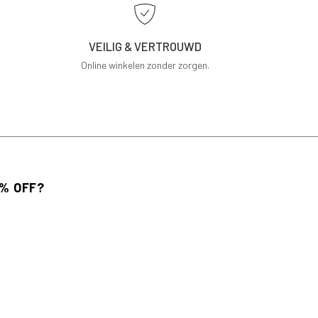
VEILIG & VERTROUWD
Online winkelen zonder zorgen.
 voor de nieuwsbrief en ontvang 10% korting
bestelling.
AANMELDEN