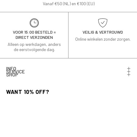
Vanaf €50 (NL) en €100 (EU)
VOOR 15:00 BESTELD =
VEILIG & VERTROUWD
DIRECT VERZONDEN
Online winkelen zonder zorgen.
Alleen op werkdagen, anders
de eerstvolgende dag.
INFO
SERVICE
SHOP
Schrijf je in voor de nieuwsbrief en ontvang 10% korting
op je eerste bestelling.
Email
AANMELDEN