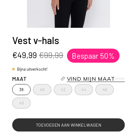
Vest v-hals
€49,99
€99,99
Bespaar
50%
Bijna uitverkocht!
MAAT
VIND MIJN MAAT
38
40
42
44
46
48
TOEVOEGEN AAN WINKELWAGEN