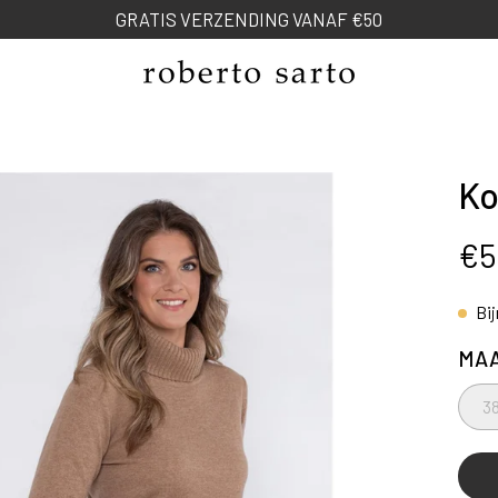
NEW SPRING COLLECTION
Ko
ng
€5
Bi
MA
3