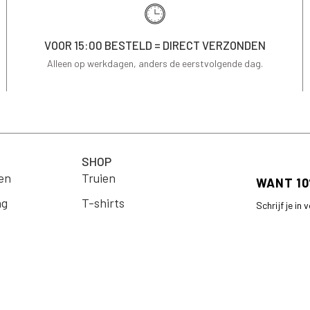
VOOR 15:00 BESTELD = DIRECT VERZONDEN
Alleen op werkdagen, anders de eerstvolgende dag.
SHOP
en
Truien
ng
T-shirts
Schrijf je in
op je eerste 
Jassen & Blazers
Email
Blouses
arden
Jurken
Rokken