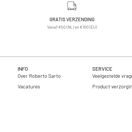
GRATIS VERZENDING
Vanaf €50 (NL) en €100 (EU)
INFO
SERVICE
Over Roberto Sarto
Veelgestelde vrag
Vacatures
Product verzorgi
B2B Portaal
Verzending
Wholesale
Retourneren
Algemene voorwa
Contact