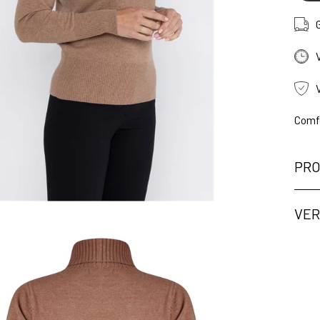
Comfo
PRO
VER
ng