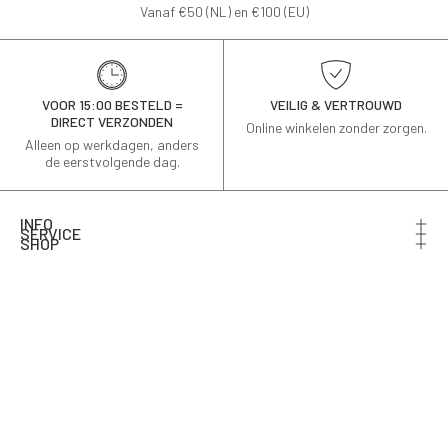
Vanaf €50 (NL) en €100 (EU)
VOOR 15:00 BESTELD =
VEILIG & VERTROUWD
DIRECT VERZONDEN
Online winkelen zonder zorgen.
Alleen op werkdagen, anders
de eerstvolgende dag.
INFO
SERVICE
SHOP
Schrijf je in voor de nieuwsbrief en ontvang 10% korting
op je eerste bestelling.
Email
AANMELDEN