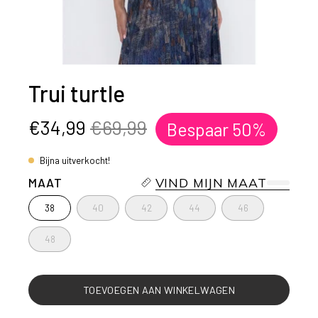
Trui turtle
€34,99
€69,99
Bespaar
50%
Bijna uitverkocht!
MAAT
VIND MIJN MAAT
38
40
42
44
46
48
TOEVOEGEN AAN WINKELWAGEN