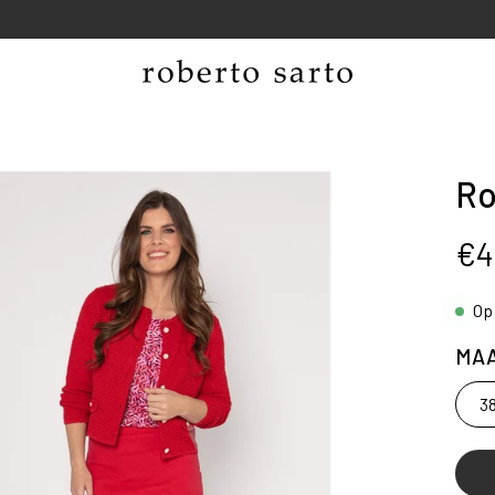
NEW SPRING COLLECTION
R
ng
€4
Op
MA
3