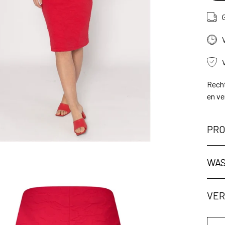
Recht
en ve
PRO
WAS
ng
VER