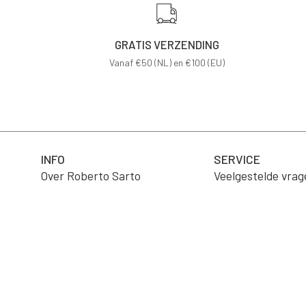
GRATIS VERZENDING
Vanaf €50 (NL) en €100 (EU)
INFO
SERVICE
Over Roberto Sarto
Veelgestelde vrag
Vacatures
Product verzorgi
B2B Portaal
Verzending
Wholesale
Retourneren
Algemene voorwa
Contact