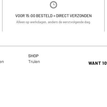
VOOR 15:00 BESTELD = DIRECT VERZONDEN
Alleen op werkdagen, anders de eerstvolgende dag.
SHOP
en
Truien
ng
T-shirts
Schrijf je in
op je eerste 
Jassen & Blazers
Email
Blouses
arden
Jurken
Rokken