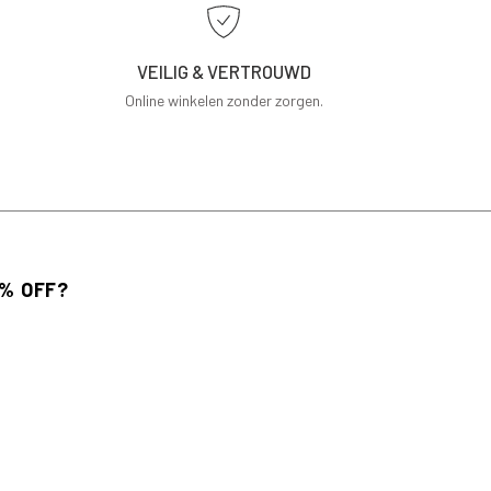
VEILIG & VERTROUWD
Online winkelen zonder zorgen.
 voor de nieuwsbrief en ontvang 10% korting
bestelling.
AANMELDEN