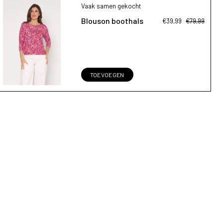
Vaak samen gekocht
Blouson boothals
€39,99
€79,99
TOEVOEGEN