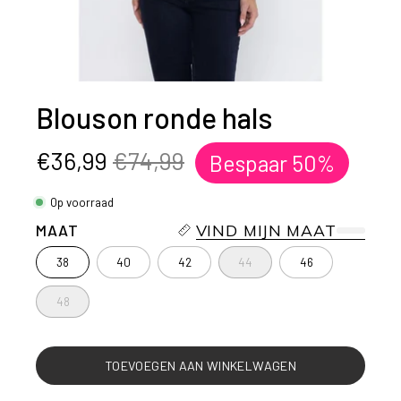
Blouson ronde hals
€36,99
€74,99
Bespaar
50%
Op voorraad
MAAT
VIND MIJN MAAT
38
40
42
44
46
48
TOEVOEGEN AAN WINKELWAGEN