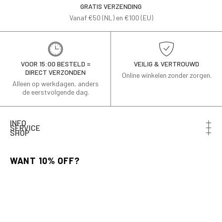
GRATIS VERZENDING
Vanaf €50 (NL) en €100 (EU)
VOOR 15:00 BESTELD =
VEILIG & VERTROUWD
DIRECT VERZONDEN
Online winkelen zonder zorgen.
Alleen op werkdagen, anders
de eerstvolgende dag.
INFO
SERVICE
SHOP
Schrijf je in voor de nieuwsbrief en ontvang 10% korting
op je eerste bestelling.
Email
AANMELDEN