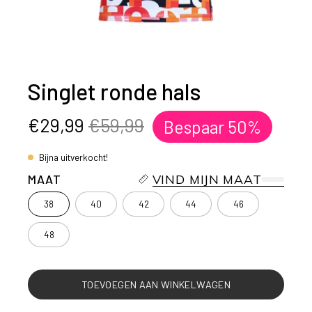
Singlet ronde hals
€29,99
€59,99
Bespaar
50%
Bijna uitverkocht!
MAAT
VIND MIJN MAAT
38
40
42
44
46
48
TOEVOEGEN AAN WINKELWAGEN