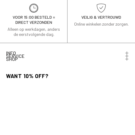
VOOR 15:00 BESTELD =
VEILIG & VERTROUWD
DIRECT VERZONDEN
Online winkelen zonder zorgen.
Alleen op werkdagen, anders
de eerstvolgende dag.
INFO
SERVICE
SHOP
Schrijf je in voor de nieuwsbrief en ontvang 10% korting
op je eerste bestelling.
Email
AANMELDEN