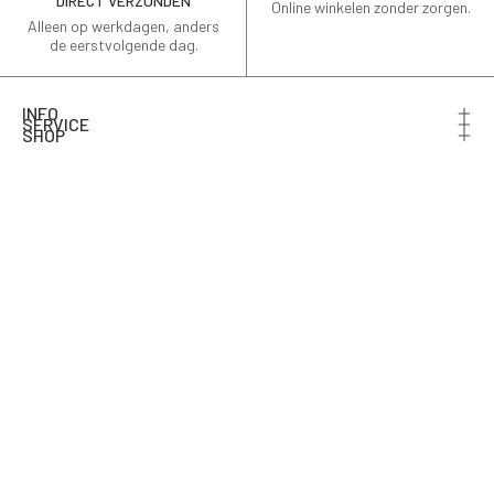
DIRECT VERZONDEN
Online winkelen zonder zorgen.
Alleen op werkdagen, anders
de eerstvolgende dag.
INFO
SERVICE
SHOP
Schrijf je in voor de nieuwsbrief en ontvang 10% korting
op je eerste bestelling.
Email
AANMELDEN
© 2026,
roberto-sarto
.
Powered by
Shopify
.