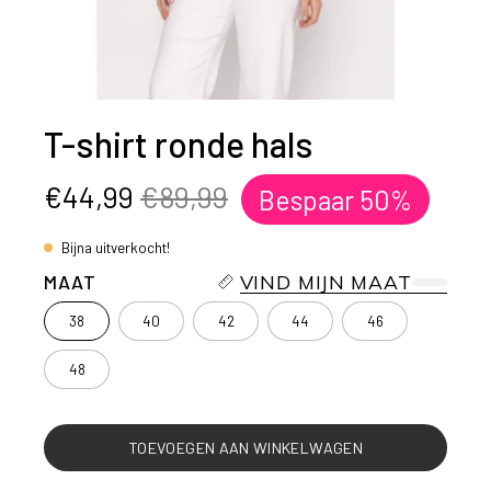
T-shirt ronde hals
€44,99
€89,99
Bespaar
50%
Bijna uitverkocht!
MAAT
VIND MIJN MAAT
38
40
42
44
46
48
TOEVOEGEN AAN WINKELWAGEN