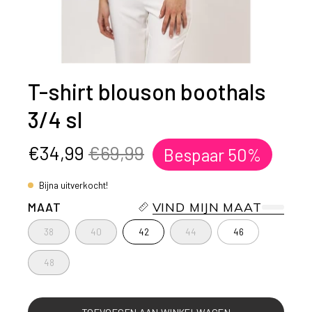
T-shirt blouson boothals
3/4 sl
€34,99
€69,99
Bespaar
50%
Bijna uitverkocht!
MAAT
VIND MIJN MAAT
38
40
42
44
46
48