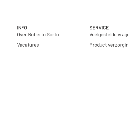
INFO
SERVICE
Over Roberto Sarto
Veelgestelde vrag
Vacatures
Product verzorgi
B2B Portaal
Verzending
Wholesale
Retourneren
Algemene voorwa
Contact
Aankoop herroep