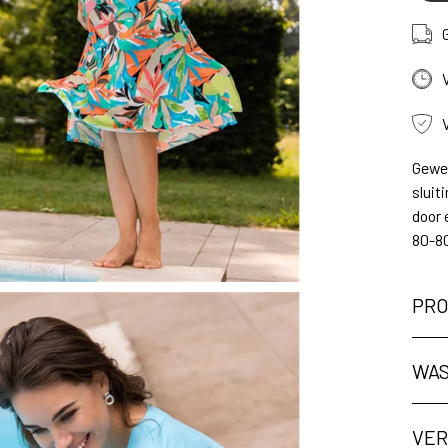
Gewev
sluit
door 
80-8
PRO
ng
WAS
VER