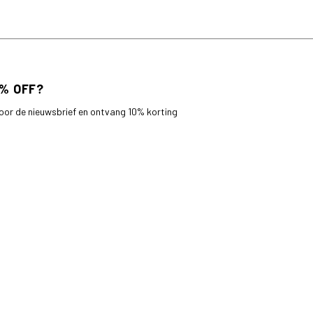
 voor de nieuwsbrief en ontvang 10% korting
bestelling.
AANMELDEN
Land
Nederland (EUR €)
© 2026,
roberto-sarto
.
Powered by
Shopify
.