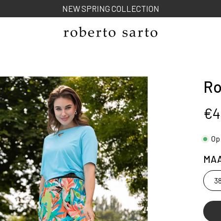
NEW SPRING COLLECTION
Ro
ng
€4
Op
MA
3