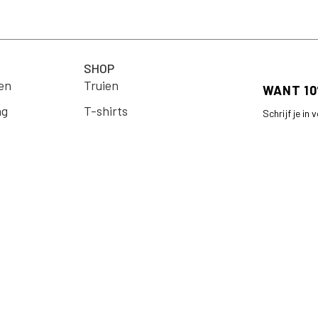
SHOP
en
Truien
ng
T-shirts
Schrijf je in
op je eerste 
Jassen & Blazers
Email
Blouses
arden
Jurken
Rokken
en
Broeken