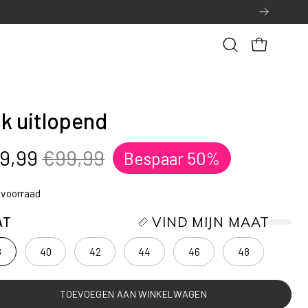
Open
OPEN WINK
zoekbalk
k uitlopend
9,99
€99,99
Bespaar
50%
 voorraad
AT
VIND MIJN MAAT
8
40
42
44
46
48
TOEVOEGEN AAN WINKELWAGEN