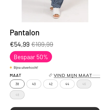
Pantalon
€54,99
€109,99
Bespaar
50%
Bijna uitverkocht!
MAAT
VIND MIJN MAAT
38
40
42
44
46
48