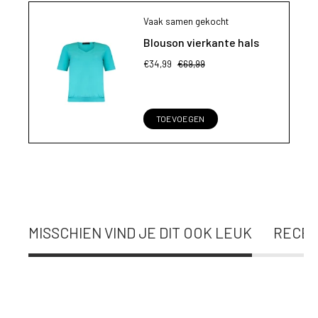
Vaak samen gekocht
Blouson vierkante hals
€34,99
€69,99
TOEVOEGEN
MISSCHIEN VIND JE DIT OOK LEUK
RECEN