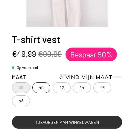
T-shirt vest
€49,99
€99,99
Bespaar
50%
Op voorraad
MAAT
VIND MIJN MAAT
38
40
42
44
46
48
TOEVOEGEN AAN WINKELWAGEN