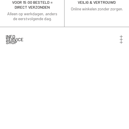
VOOR 15:00 BESTELD =
VEILIG & VERTROUWD
DIRECT VERZONDEN
Online winkelen zonder zorgen.
Alleen op werkdagen, anders
de eerstvolgende dag.
INFO
SERVICE
SHOP
Schrijf je in voor de nieuwsbrief en ontvang 10% korting
op je eerste bestelling.
Email
AANMELDEN