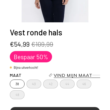
Vest ronde hals
€54,99
€109,99
Bespaar
50%
Bijna uitverkocht!
MAAT
VIND MIJN MAAT
38
40
42
44
46
48