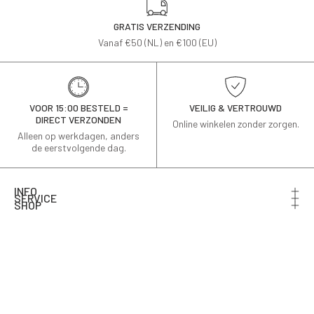
GRATIS VERZENDING
Vanaf €50 (NL) en €100 (EU)
VOOR 15:00 BESTELD =
VEILIG & VERTROUWD
DIRECT VERZONDEN
Online winkelen zonder zorgen.
Alleen op werkdagen, anders
de eerstvolgende dag.
INFO
SERVICE
SHOP
Schrijf je in voor de nieuwsbrief en ontvang 10% korting
op je eerste bestelling.
Email
AANMELDEN